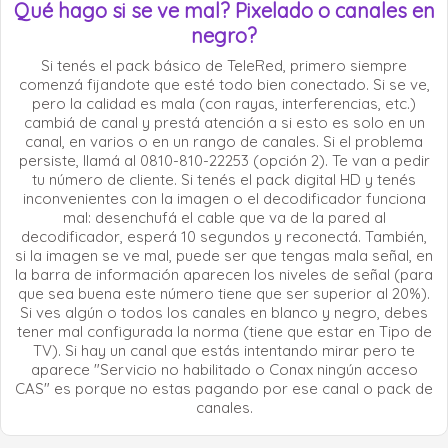
Qué hago si se ve mal? Pixelado o canales en
negro?
Si tenés el pack básico de TeleRed, primero siempre
comenzá fijandote que esté todo bien conectado. Si se ve,
pero la calidad es mala (con rayas, interferencias, etc.)
cambiá de canal y prestá atención a si esto es solo en un
canal, en varios o en un rango de canales. Si el problema
persiste, llamá al 0810-810-22253 (opción 2). Te van a pedir
tu número de cliente. Si tenés el pack digital HD y tenés
inconvenientes con la imagen o el decodificador funciona
mal: desenchufá el cable que va de la pared al
decodificador, esperá 10 segundos y reconectá. También,
si la imagen se ve mal, puede ser que tengas mala señal, en
la barra de información aparecen los niveles de señal (para
que sea buena este número tiene que ser superior al 20%).
Si ves algún o todos los canales en blanco y negro, debes
tener mal configurada la norma (tiene que estar en Tipo de
TV). Si hay un canal que estás intentando mirar pero te
aparece "Servicio no habilitado o Conax ningún acceso
CAS" es porque no estas pagando por ese canal o pack de
canales.